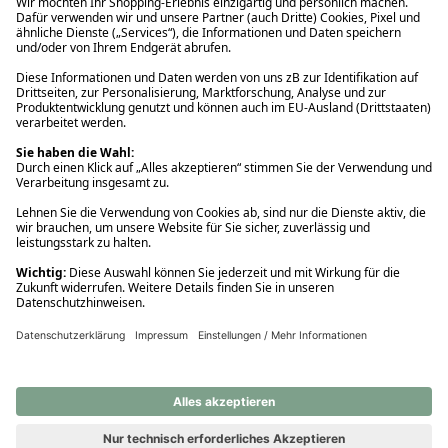
Ups! Da ist etwas schiefgelaufen. Bitte die Seite neu laden oder
nochmals versuchen.
Ups! Da ist etwas schiefgelaufen. Bitte die Seite neu laden oder
nochmals versuchen.
Ups! Da ist etwas schiefgelaufen. Bitte die Seite neu laden oder