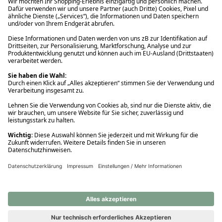
Ups! Da ist etwas schiefgelaufen. Bitte die Seite neu laden oder
nochmals versuchen.
Ups! Da ist etwas schiefgelaufen. Bitte die Seite neu laden oder
nochmals versuchen.
Ups! Da ist etwas schiefgelaufen. Bitte die Seite neu laden oder