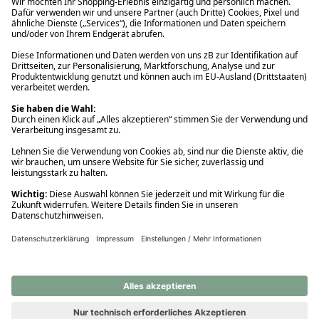
Ups! Da ist etwas schiefgelaufen. Bitte die Seite neu laden oder
nochmals versuchen.
Ups! Da ist etwas schiefgelaufen. Bitte die Seite neu laden oder
nochmals versuchen.
Ups! Da ist etwas schiefgelaufen. Bitte die Seite neu laden oder