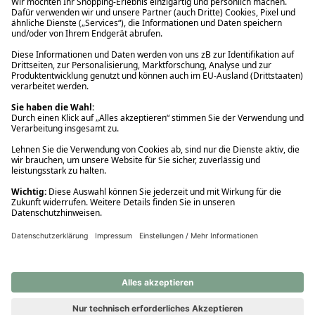
Ups! Da ist etwas schiefgelaufen. Bitte die Seite neu laden oder
nochmals versuchen.
Ups! Da ist etwas schiefgelaufen. Bitte die Seite neu laden oder
nochmals versuchen.
Ups! Da ist etwas schiefgelaufen. Bitte die Seite neu laden oder