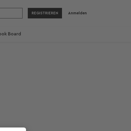
REGISTRIEREN
Anmelden
ook Board