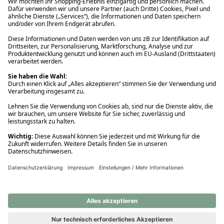
Ups! Da ist etwas schiefgelaufen. Bitte die Seite neu laden oder
nochmals versuchen.
Ups! Da ist etwas schiefgelaufen. Bitte die Seite neu laden oder
nochmals versuchen.
Ups! Da ist etwas schiefgelaufen. Bitte die Seite neu laden oder