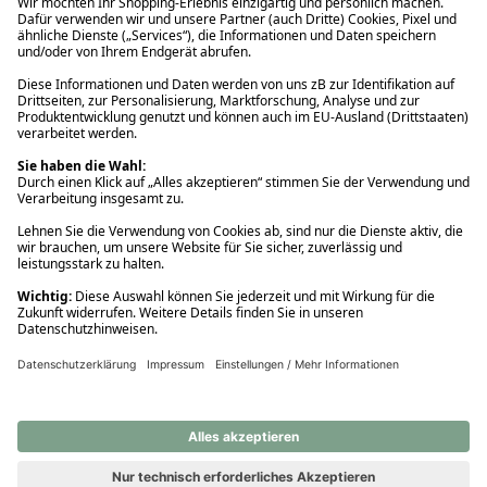
Ups! Da ist etwas schiefgelaufen. Bitte die Seite neu laden oder
nochmals versuchen.
Ups! Da ist etwas schiefgelaufen. Bitte die Seite neu laden oder
nochmals versuchen.
Ups! Da ist etwas schiefgelaufen. Bitte die Seite neu laden oder