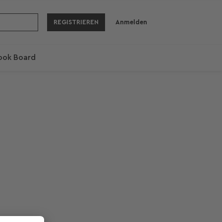
REGISTRIEREN
Anmelden
ook Board