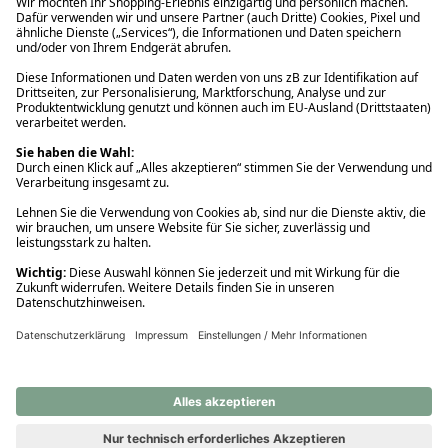
Ups! Da ist etwas schiefgelaufen. Bitte die Seite neu laden oder
nochmals versuchen.
Ups! Da ist etwas schiefgelaufen. Bitte die Seite neu laden oder
nochmals versuchen.
Ups! Da ist etwas schiefgelaufen. Bitte die Seite neu laden oder