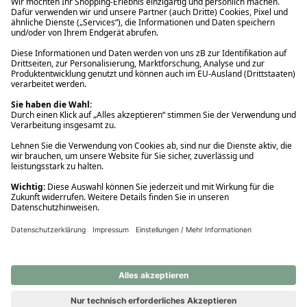
Ups! Da ist etwas schiefgelaufen. Bitte die Seite neu laden oder
nochmals versuchen.
Ups! Da ist etwas schiefgelaufen. Bitte die Seite neu laden oder
nochmals versuchen.
Ups! Da ist etwas schiefgelaufen. Bitte die Seite neu laden oder