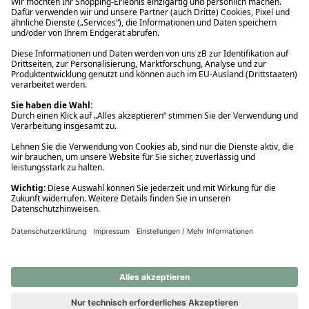
Ups! Da ist etwas schiefgelaufen. Bitte die Seite neu laden oder
nochmals versuchen.
Ups! Da ist etwas schiefgelaufen. Bitte die Seite neu laden oder
nochmals versuchen.
Ups! Da ist etwas schiefgelaufen. Bitte die Seite neu laden oder