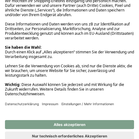
Ups! Da ist etwas schiefgelaufen. Bitte die Seite neu laden oder
nochmals versuchen.
Ups! Da ist etwas schiefgelaufen. Bitte die Seite neu laden oder
nochmals versuchen.
Ups! Da ist etwas schiefgelaufen. Bitte die Seite neu laden oder