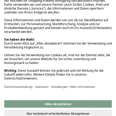
Ups! Da ist etwas schiefgelaufen. Bitte die Seite neu laden oder
nochmals versuchen.
Ups! Da ist etwas schiefgelaufen. Bitte die Seite neu laden oder
nochmals versuchen.
Ups! Da ist etwas schiefgelaufen. Bitte die Seite neu laden oder