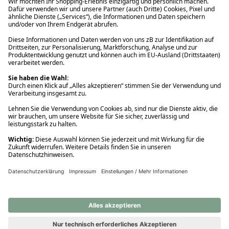
Ups! Da ist etwas schiefgelaufen. Bitte die Seite neu laden oder
nochmals versuchen.
Ups! Da ist etwas schiefgelaufen. Bitte die Seite neu laden oder
nochmals versuchen.
Ups! Da ist etwas schiefgelaufen. Bitte die Seite neu laden oder