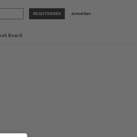
REGISTRIEREN
Anmelden
ook Board