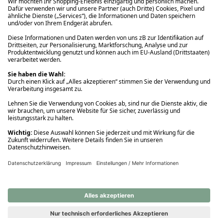
Ups! Da ist etwas schiefgelaufen. Bitte die Seite neu laden oder
nochmals versuchen.
Ups! Da ist etwas schiefgelaufen. Bitte die Seite neu laden oder
nochmals versuchen.
Ups! Da ist etwas schiefgelaufen. Bitte die Seite neu laden oder