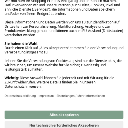
Ups! Da ist etwas schiefgelaufen. Bitte die Seite neu laden oder
nochmals versuchen.
Ups! Da ist etwas schiefgelaufen. Bitte die Seite neu laden oder
nochmals versuchen.
Ups! Da ist etwas schiefgelaufen. Bitte die Seite neu laden oder