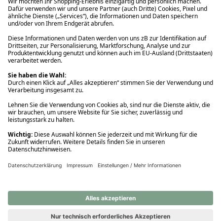
Ups! Da ist etwas schiefgelaufen. Bitte die Seite neu laden oder
nochmals versuchen.
Ups! Da ist etwas schiefgelaufen. Bitte die Seite neu laden oder
nochmals versuchen.
Ups! Da ist etwas schiefgelaufen. Bitte die Seite neu laden oder