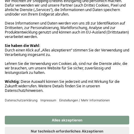
Ups! Da ist etwas schiefgelaufen. Bitte die Seite neu laden oder
nochmals versuchen.
Ups! Da ist etwas schiefgelaufen. Bitte die Seite neu laden oder
nochmals versuchen.
Ups! Da ist etwas schiefgelaufen. Bitte die Seite neu laden oder