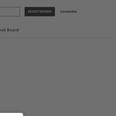
REGISTRIEREN
Anmelden
ook Board