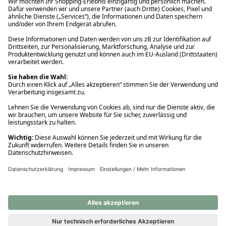
Ups! Da ist etwas schiefgelaufen. Bitte die Seite neu laden oder
nochmals versuchen.
Ups! Da ist etwas schiefgelaufen. Bitte die Seite neu laden oder
nochmals versuchen.
Ups! Da ist etwas schiefgelaufen. Bitte die Seite neu laden oder