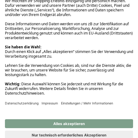
Ups! Da ist etwas schiefgelaufen. Bitte die Seite neu laden oder
nochmals versuchen.
Ups! Da ist etwas schiefgelaufen. Bitte die Seite neu laden oder
nochmals versuchen.
Ups! Da ist etwas schiefgelaufen. Bitte die Seite neu laden oder