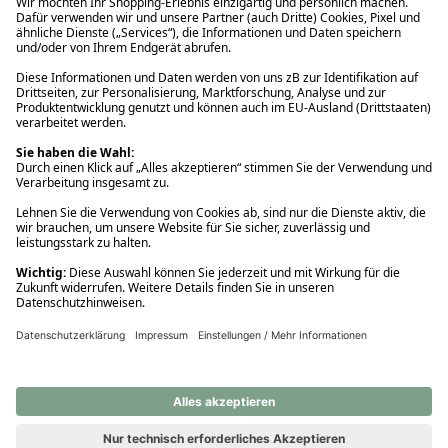
Ups! Da ist etwas schiefgelaufen. Bitte die Seite neu laden oder
nochmals versuchen.
Ups! Da ist etwas schiefgelaufen. Bitte die Seite neu laden oder
nochmals versuchen.
Ups! Da ist etwas schiefgelaufen. Bitte die Seite neu laden oder