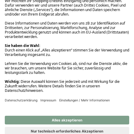
Ups! Da ist etwas schiefgelaufen. Bitte die Seite neu laden oder
nochmals versuchen.
Ups! Da ist etwas schiefgelaufen. Bitte die Seite neu laden oder
nochmals versuchen.
Ups! Da ist etwas schiefgelaufen. Bitte die Seite neu laden oder