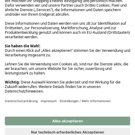
Ups! Da ist etwas schiefgelaufen. Bitte die Seite neu laden oder
nochmals versuchen.
Ups! Da ist etwas schiefgelaufen. Bitte die Seite neu laden oder
nochmals versuchen.
Ups! Da ist etwas schiefgelaufen. Bitte die Seite neu laden oder