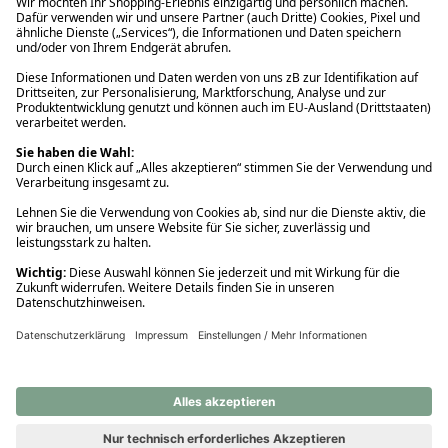
Ups! Da ist etwas schiefgelaufen. Bitte die Seite neu laden oder
nochmals versuchen.
Ups! Da ist etwas schiefgelaufen. Bitte die Seite neu laden oder
nochmals versuchen.
Ups! Da ist etwas schiefgelaufen. Bitte die Seite neu laden oder