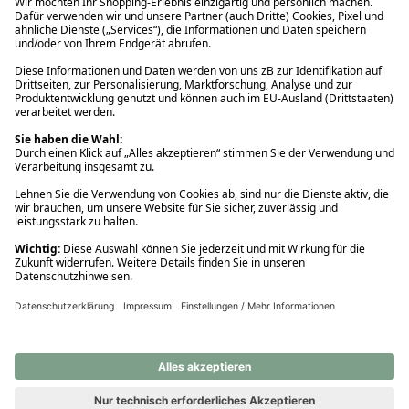
Ups! Da ist etwas schiefgelaufen. Bitte die Seite neu laden oder
nochmals versuchen.
Ups! Da ist etwas schiefgelaufen. Bitte die Seite neu laden oder
nochmals versuchen.
Ups! Da ist etwas schiefgelaufen. Bitte die Seite neu laden oder