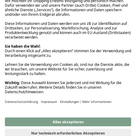
Ups! Da ist etwas schiefgelaufen. Bitte die Seite neu laden oder
nochmals versuchen.
Ups! Da ist etwas schiefgelaufen. Bitte die Seite neu laden oder
nochmals versuchen.
Ups! Da ist etwas schiefgelaufen. Bitte die Seite neu laden oder