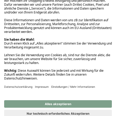
Ups! Da ist etwas schiefgelaufen. Bitte die Seite neu laden oder
nochmals versuchen.
Ups! Da ist etwas schiefgelaufen. Bitte die Seite neu laden oder
nochmals versuchen.
Ups! Da ist etwas schiefgelaufen. Bitte die Seite neu laden oder