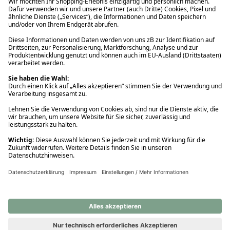
Ups! Da ist etwas schiefgelaufen. Bitte die Seite neu laden oder
nochmals versuchen.
Ups! Da ist etwas schiefgelaufen. Bitte die Seite neu laden oder
nochmals versuchen.
Ups! Da ist etwas schiefgelaufen. Bitte die Seite neu laden oder