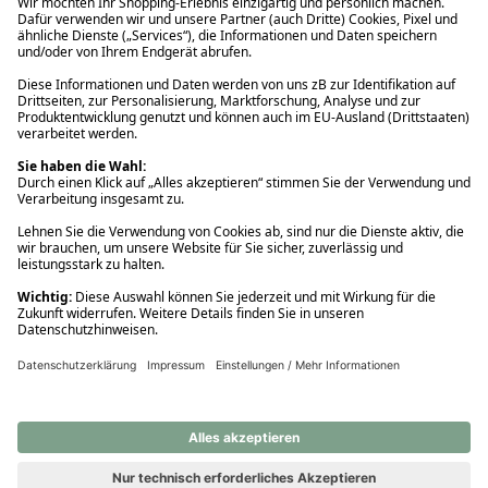
Ups! Da ist etwas schiefgelaufen. Bitte die Seite neu laden oder
nochmals versuchen.
Ups! Da ist etwas schiefgelaufen. Bitte die Seite neu laden oder
nochmals versuchen.
Ups! Da ist etwas schiefgelaufen. Bitte die Seite neu laden oder