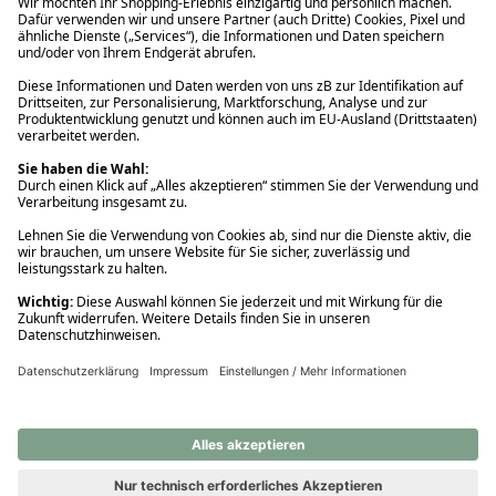
Ups! Da ist etwas schiefgelaufen. Bitte die Seite neu laden oder
nochmals versuchen.
Ups! Da ist etwas schiefgelaufen. Bitte die Seite neu laden oder
nochmals versuchen.
Ups! Da ist etwas schiefgelaufen. Bitte die Seite neu laden oder