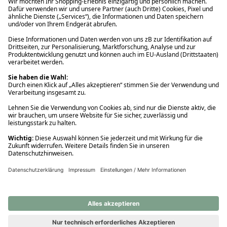
Ups! Da ist etwas schiefgelaufen. Bitte die Seite neu laden oder
nochmals versuchen.
Ups! Da ist etwas schiefgelaufen. Bitte die Seite neu laden oder
nochmals versuchen.
Ups! Da ist etwas schiefgelaufen. Bitte die Seite neu laden oder