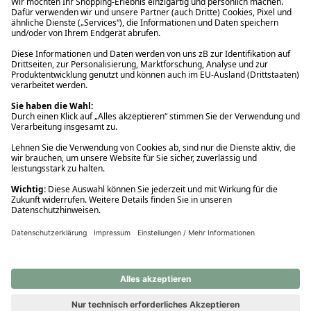
Ups! Da ist etwas schiefgelaufen. Bitte die Seite neu laden oder
nochmals versuchen.
Ups! Da ist etwas schiefgelaufen. Bitte die Seite neu laden oder
nochmals versuchen.
Ups! Da ist etwas schiefgelaufen. Bitte die Seite neu laden oder