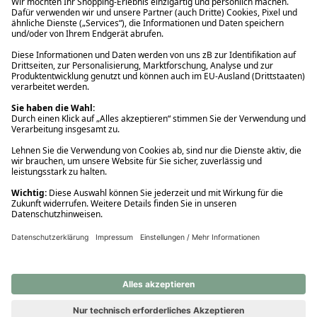
Ups! Da ist etwas schiefgelaufen. Bitte die Seite neu laden oder
nochmals versuchen.
Ups! Da ist etwas schiefgelaufen. Bitte die Seite neu laden oder
nochmals versuchen.
Ups! Da ist etwas schiefgelaufen. Bitte die Seite neu laden oder