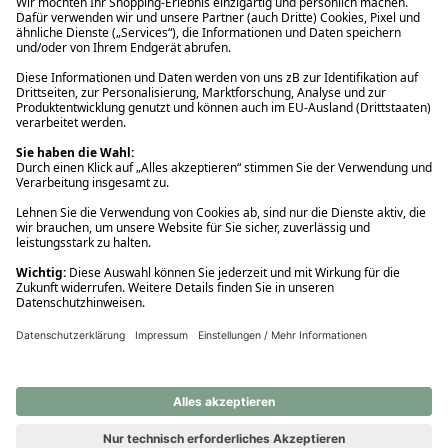
Ups! Da ist etwas schiefgelaufen. Bitte die Seite neu laden oder
nochmals versuchen.
Ups! Da ist etwas schiefgelaufen. Bitte die Seite neu laden oder
nochmals versuchen.
Ups! Da ist etwas schiefgelaufen. Bitte die Seite neu laden oder