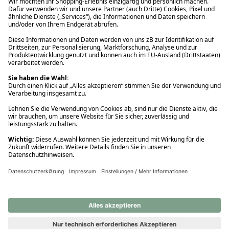
Ups! Da ist etwas schiefgelaufen. Bitte die Seite neu laden oder
nochmals versuchen.
Ups! Da ist etwas schiefgelaufen. Bitte die Seite neu laden oder
nochmals versuchen.
Ups! Da ist etwas schiefgelaufen. Bitte die Seite neu laden oder