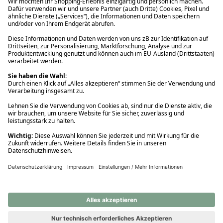
Ups! Da ist etwas schiefgelaufen. Bitte die Seite neu laden oder
nochmals versuchen.
Ups! Da ist etwas schiefgelaufen. Bitte die Seite neu laden oder
nochmals versuchen.
Ups! Da ist etwas schiefgelaufen. Bitte die Seite neu laden oder