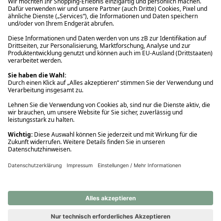
Ups! Da ist etwas schiefgelaufen. Bitte die Seite neu laden oder
nochmals versuchen.
Ups! Da ist etwas schiefgelaufen. Bitte die Seite neu laden oder
nochmals versuchen.
Ups! Da ist etwas schiefgelaufen. Bitte die Seite neu laden oder