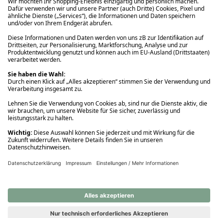
Ups! Da ist etwas schiefgelaufen. Bitte die Seite neu laden oder
nochmals versuchen.
Ups! Da ist etwas schiefgelaufen. Bitte die Seite neu laden oder
nochmals versuchen.
Ups! Da ist etwas schiefgelaufen. Bitte die Seite neu laden oder