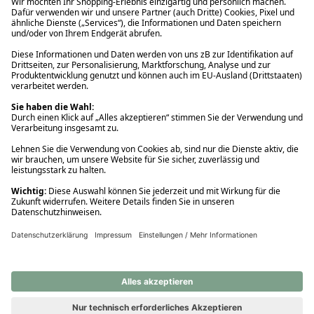
Ups! Da ist etwas schiefgelaufen. Bitte die Seite neu laden oder
nochmals versuchen.
Ups! Da ist etwas schiefgelaufen. Bitte die Seite neu laden oder
nochmals versuchen.
Ups! Da ist etwas schiefgelaufen. Bitte die Seite neu laden oder