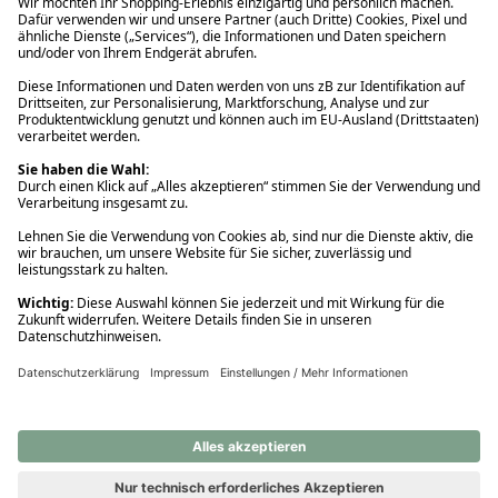
Ups! Da ist etwas schiefgelaufen. Bitte die Seite neu laden oder
nochmals versuchen.
Ups! Da ist etwas schiefgelaufen. Bitte die Seite neu laden oder
nochmals versuchen.
Ups! Da ist etwas schiefgelaufen. Bitte die Seite neu laden oder