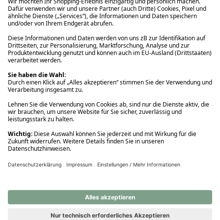
Ups! Da ist etwas schiefgelaufen. Bitte die Seite neu laden oder
nochmals versuchen.
Ups! Da ist etwas schiefgelaufen. Bitte die Seite neu laden oder
nochmals versuchen.
Ups! Da ist etwas schiefgelaufen. Bitte die Seite neu laden oder