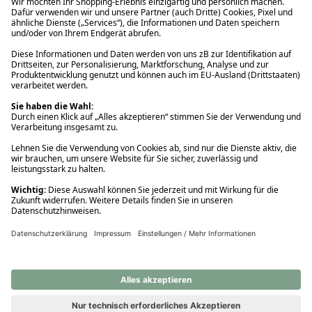
Ups! Da ist etwas schiefgelaufen. Bitte die Seite neu laden oder
nochmals versuchen.
Ups! Da ist etwas schiefgelaufen. Bitte die Seite neu laden oder
nochmals versuchen.
Ups! Da ist etwas schiefgelaufen. Bitte die Seite neu laden oder