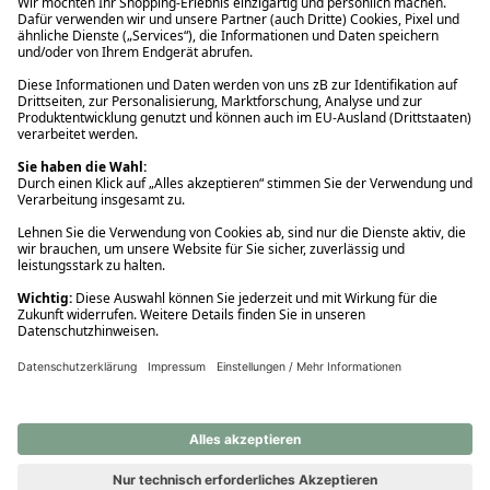
Ups! Da ist etwas schiefgelaufen. Bitte die Seite neu laden oder
nochmals versuchen.
Ups! Da ist etwas schiefgelaufen. Bitte die Seite neu laden oder
nochmals versuchen.
Ups! Da ist etwas schiefgelaufen. Bitte die Seite neu laden oder