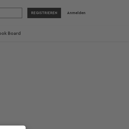
REGISTRIEREN
Anmelden
ook Board