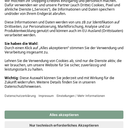
Ups! Da ist etwas schiefgelaufen. Bitte die Seite neu laden oder
nochmals versuchen.
Ups! Da ist etwas schiefgelaufen. Bitte die Seite neu laden oder
nochmals versuchen.
Ups! Da ist etwas schiefgelaufen. Bitte die Seite neu laden oder