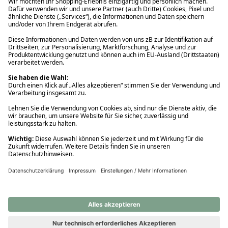
Ups! Da ist etwas schiefgelaufen. Bitte die Seite neu laden oder
nochmals versuchen.
Ups! Da ist etwas schiefgelaufen. Bitte die Seite neu laden oder
nochmals versuchen.
Ups! Da ist etwas schiefgelaufen. Bitte die Seite neu laden oder