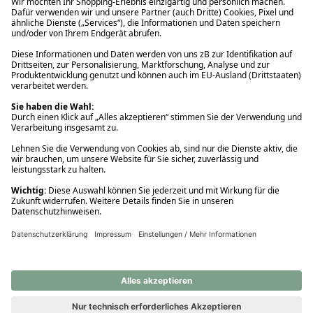
Ups! Da ist etwas schiefgelaufen. Bitte die Seite neu laden oder
nochmals versuchen.
Ups! Da ist etwas schiefgelaufen. Bitte die Seite neu laden oder
nochmals versuchen.
Ups! Da ist etwas schiefgelaufen. Bitte die Seite neu laden oder