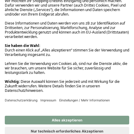
Ups! Da ist etwas schiefgelaufen. Bitte die Seite neu laden oder
nochmals versuchen.
Ups! Da ist etwas schiefgelaufen. Bitte die Seite neu laden oder
nochmals versuchen.
Ups! Da ist etwas schiefgelaufen. Bitte die Seite neu laden oder